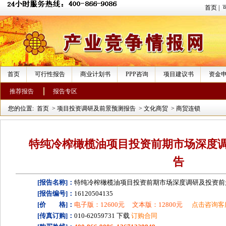
首页
|
首页
可行性报告
商业计划书
PPP咨询
项目建议书
资金
推荐报告
报告专区
您的位置:
首页
>
项目投资调研及前景预测报告
>
文化商贸
>
商贸连锁
特纯冷榨橄榄油项目投资前期市场深度
告
[报告名称]：
特纯冷榨橄榄油项目投资前期市场深度调研及投资前
[报告编号]：
16120504135
[价 格]：
电子版：12600元
文本版：12800元
点击咨询客
[传真订购]：
010-62059731 下载
订购合同