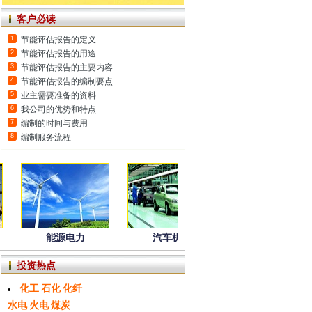
客户必读
1
节能评估报告的定义
2
节能评估报告的用途
3
节能评估报告的主要内容
4
节能评估报告的编制要点
5
业主需要准备的资料
6
我公司的优势和特点
7
编制的时间与费用
8
编制服务流程
电力
汽车机械
冶金矿产
电
投资热点
估报告(投资额300亿元)-2013年8月通过国家发改委评审
化工
石化
化纤
水电
火电
煤炭