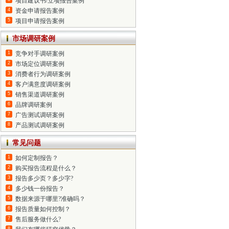
项目建议书/立项报告案例
4
资金申请报告案例
5
项目申请报告案例
市场调研案例
1
竞争对手调研案例
2
市场定位调研案例
3
消费者行为调研案例
4
客户满意度调研案例
5
销售渠道调研案例
6
品牌调研案例
7
广告测试调研案例
8
产品测试调研案例
常见问题
1
如何定制报告？
2
购买报告流程是什么？
3
报告多少页？多少字?
4
多少钱一份报告？
5
数据来源于哪里?准确吗？
6
报告质量如何控制？
7
售后服务做什么?
8