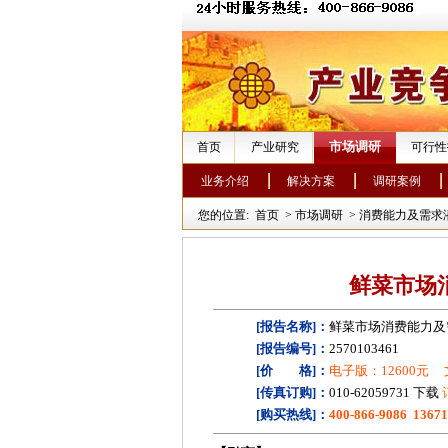
市场调研
首页
产业研究
可行性
业务介绍
解决方案
调研案例
您的位置:
首页
>
市场调研
>
消费能力及需求
鲜菜市场
[报告名称]：
鲜菜市场消费能力及
[报告编号]：
2570103461
[价 格]：
电子版：12600元
[传真订购]：
010-62059731 下载
[购买热线]：
400-866-9086 1367