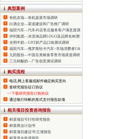
典型案例
1
有机农场—有机蔬菜市场调研
2
白酒企业—渠道建设和广告推广调研
3
福田汽车—汽车4S店售后服务客户满意度调研
4
伊利集团—冰淇淋品牌LOGO及品牌名称测试调研
5
光明牛奶—UHT奶产品口味测试调研
6
福田汽车—俄罗斯轻卡汽车>市场消费者U&A调研
7
九阳股份—中国豆类粮食零售市场渠道调研
8
三元杯酸奶—广告创意测试调研
购买流程
1
电话,网上客服或邮件确定购买意向
2
签研究报告征订协议
>>下载研究报告订购协议
3
通过银行转帐的形式支付报告款项
相关项目投资咨询报告
1
鲜菜项目可行性研究报告
2
鲜菜商业计划书
3
鲜菜项目建议书/立项报告
4
鲜菜资金申请报告