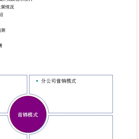
展情况
绍
测
析